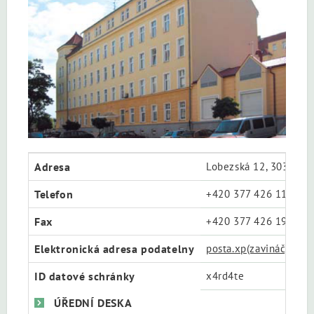
Adresa
Lobezská 12, 303 81 P
Telefon
+420 377 426 111
Fax
+420 377 426 199
Elektronická adresa podatelny
posta.xp(zavináč)cssz.
ID datové schránky
x4rd4te
ÚŘEDNÍ DESKA