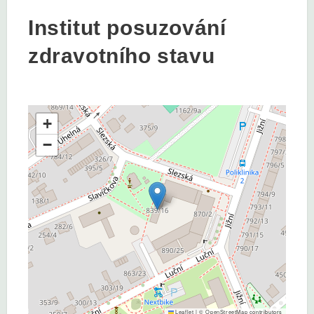
Institut posuzování
zdravotního stavu
+
−
Leaflet
|
©
OpenStreetMap
contributors