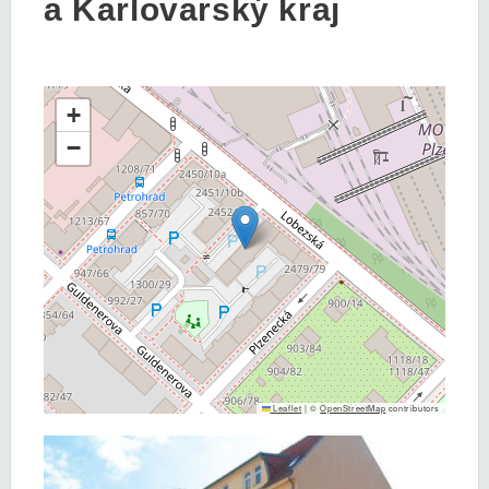
a Karlovarský kraj
+
−
Leaflet
|
©
OpenStreetMap
contributors