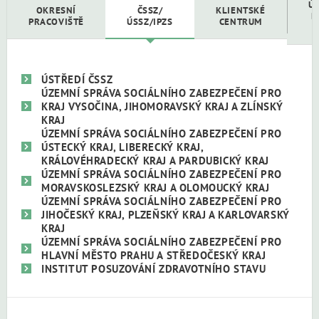
Ú
OKRESNÍ
ČSSZ/
KLIENTSKÉ
D
PRACOVIŠTĚ
ÚSSZ/IPZS
CENTRUM
ÚSTŘEDÍ ČSSZ
ÚZEMNÍ SPRÁVA SOCIÁLNÍHO ZABEZPEČENÍ PRO
KRAJ VYSOČINA, JIHOMORAVSKÝ KRAJ A ZLÍNSKÝ
KRAJ
ÚZEMNÍ SPRÁVA SOCIÁLNÍHO ZABEZPEČENÍ PRO
ÚSTECKÝ KRAJ, LIBERECKÝ KRAJ,
KRÁLOVÉHRADECKÝ KRAJ A PARDUBICKÝ KRAJ
ÚZEMNÍ SPRÁVA SOCIÁLNÍHO ZABEZPEČENÍ PRO
MORAVSKOSLEZSKÝ KRAJ A OLOMOUCKÝ KRAJ
ÚZEMNÍ SPRÁVA SOCIÁLNÍHO ZABEZPEČENÍ PRO
JIHOČESKÝ KRAJ, PLZEŇSKÝ KRAJ A KARLOVARSKÝ
KRAJ
ÚZEMNÍ SPRÁVA SOCIÁLNÍHO ZABEZPEČENÍ PRO
HLAVNÍ MĚSTO PRAHU A STŘEDOČESKÝ KRAJ
INSTITUT POSUZOVÁNÍ ZDRAVOTNÍHO STAVU