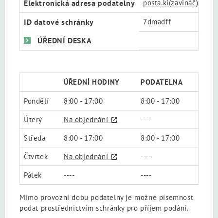
Elektronická adresa podatelny
posta.ki(zavináč)cssz.
ID datové schránky
7dmadff
ÚŘEDNÍ DESKA
ÚŘEDNÍ HODINY
PODATELNA
Pondělí
8:00 - 17:00
8:00 - 17:00
Úterý
Na objednání
----
Středa
8:00 - 17:00
8:00 - 17:00
Čtvrtek
Na objednání
----
Pátek
----
----
Mimo provozní dobu podatelny je možné písemnost
podat prostřednictvím schránky pro příjem podání.