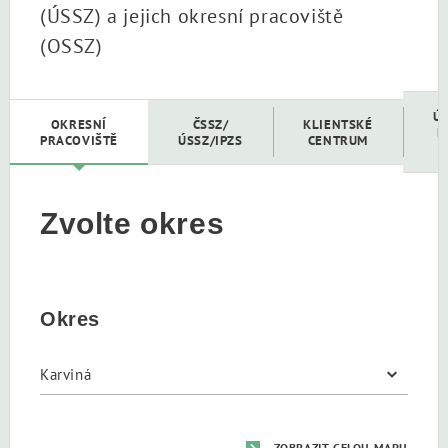
(ÚSSZ) a jejich okresní pracoviště
(OSSZ)
Ú
OKRESNÍ
ČSSZ/
KLIENTSKÉ
D
PRACOVIŠTĚ
ÚSSZ/IPZS
CENTRUM
Zvolte okres
Okres
ZOBRAZIT CELOU MAPU