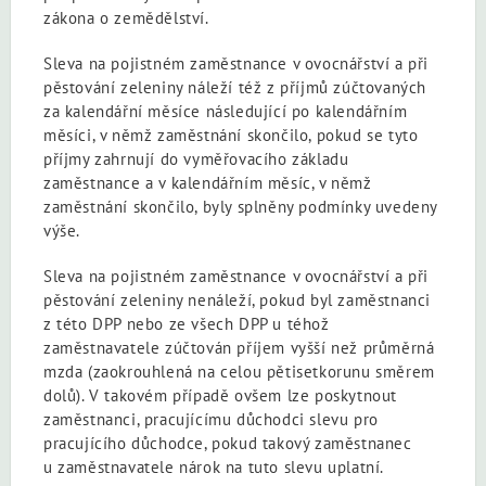
zákona o zemědělství.
Sleva na pojistném zaměstnance v ovocnářství a při
pěstování zeleniny náleží též z příjmů zúčtovaných
za kalendářní měsíce následující po kalendářním
měsíci, v němž zaměstnání skončilo, pokud se tyto
příjmy zahrnují do vyměřovacího základu
zaměstnance a v kalendářním měsíc, v němž
zaměstnání skončilo, byly splněny podmínky uvedeny
výše.
Sleva na pojistném zaměstnance v ovocnářství a při
pěstování zeleniny nenáleží, pokud byl zaměstnanci
z této DPP nebo ze všech DPP u téhož
zaměstnavatele zúčtován příjem vyšší než průměrná
mzda (zaokrouhlená na celou pětisetkorunu směrem
dolů). V takovém případě ovšem lze poskytnout
zaměstnanci, pracujícímu důchodci slevu pro
pracujícího důchodce, pokud takový zaměstnanec
u zaměstnavatele nárok na tuto slevu uplatní.