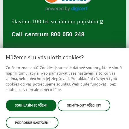
Slavíme 100 let sociálního pojištění
Call centrum
800 050 248
Můžeme si u vás uložit cookies?
Co že to znamená? Cookies jsou malé datové soubory, které slouží
např. k tomu, aby si web pamatoval vaše nastavení a to, co vás
Prohlášení o přístupnosti
zajímá, nebo abychom jej zlepšovali. Pro ukládání různých typů
cookies od vás potřebujeme souhlas. Web bude fungovat i bez
Mapa stránek
souhlasu, s ním ale o něco lépe.
© Česká správa sociálního zabezpečení
SOUHLASÍM SE VŠEMI
ODMÍTNOUT VŠECHNY
PODROBNÉ NASTAVENÍ