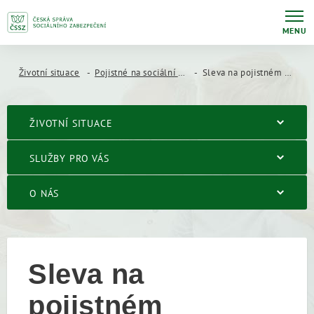
MENU
Životní situace
Pojistné na sociální zabezpečení
Sleva na pojistném zaměstnance v ovocnářství a při pěstování zeleniny
ŽIVOTNÍ SITUACE
SLUŽBY PRO VÁS
O NÁS
Sleva na
pojistném