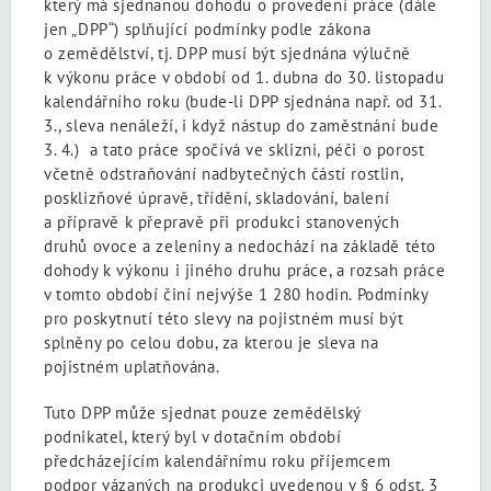
který má sjednanou dohodu o provedení práce (dále
jen „DPP“) splňující podmínky podle zákona
o zemědělství, tj. DPP musí být sjednána výlučně
k výkonu práce v období od 1. dubna do 30. listopadu
kalendářního roku (bude-li DPP sjednána např. od 31.
3., sleva nenáleží, i když nástup do zaměstnání bude
3. 4.) a tato práce spočívá ve sklizni, péči o porost
včetně odstraňování nadbytečných částí rostlin,
posklizňové úpravě, třídění, skladování, balení
a přípravě k přepravě při produkci stanovených
druhů ovoce a zeleniny a nedochází na základě této
dohody k výkonu i jiného druhu práce, a rozsah práce
v tomto období činí nejvýše 1 280 hodin. Podmínky
pro poskytnutí této slevy na pojistném musí být
splněny po celou dobu, za kterou je sleva na
pojistném uplatňována.
Tuto DPP může sjednat pouze zemědělský
podnikatel, který byl v dotačním období
předcházejícím kalendářnímu roku příjemcem
podpor vázaných na produkci uvedenou v § 6 odst. 3