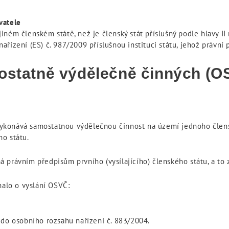
vatele
ném členském státě, než je členský stát příslušný podle hlavy II 
) nařízení (ES) č. 987/2009 příslušnou instituci státu, jehož právn
mostatně výdělečně činných (O
e vykonává samostatnou výdělečnou činnost na území jednoho čle
o státu.
 právním předpisům prvního (vysílajícího) členského státu, a to
nalo o vyslání OSVČ:
do osobního rozsahu nařízení č. 883/2004.