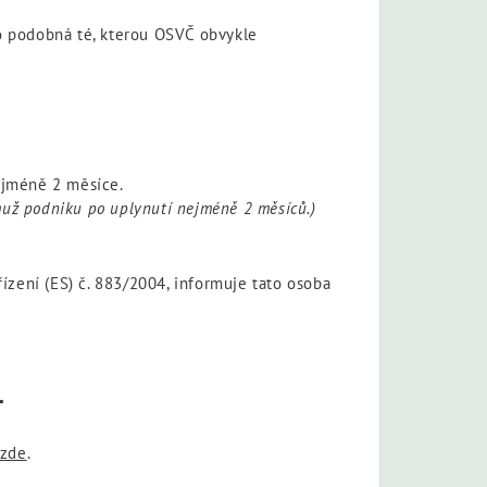
o podobná té, kterou OSVČ obvykle
ejméně 2 měsíce.
muž podniku po uplynutí nejméně 2 měsíců.)
ízení (ES) č. 883/2004, informuje tato osoba
1
zde
.