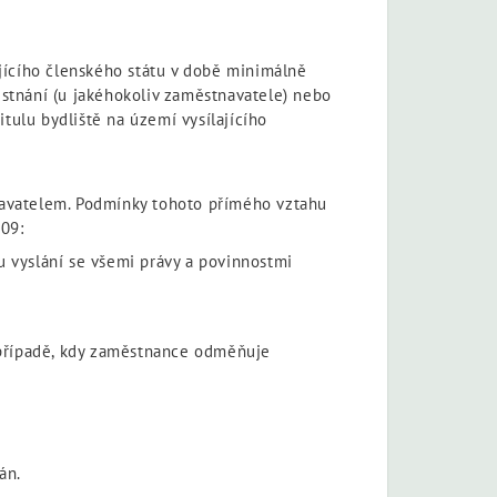
jícího členského státu v době minimálně
ěstnání (u jakéhokoliv zaměstnavatele) nebo
tulu bydliště na území vysílajícího
navatelem. Podmínky tohoto přímého vztahu
009:
 vyslání se všemi právy a povinnostmi
 případě, kdy zaměstnance odměňuje
;
án.