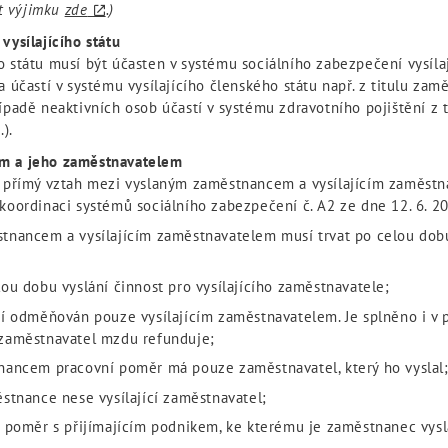
it výjimku
zde
.)
ysílajícího státu
 státu musí být účasten v systému sociálního zabezpečení vysíla
 účastí v systému vysílajícího členského státu např. z titulu zam
padě neaktivních osob účastí v systému zdravotního pojištění z ti
).
m a jeho zaměstnavatelem
n přímý vztah mezi vyslaným zaměstnancem a vysílajícím zaměst
koordinaci systémů sociálního zabezpečení č. A2 ze dne 12. 6. 2
nancem a vysílajícím zaměstnavatelem musí trvat po celou dobu
u dobu vyslání činnost pro vysílajícího zaměstnavatele;
í odměňován pouze vysílajícím zaměstnavatelem. Je splněno i v
í zaměstnavatel mzdu refunduje;
nancem pracovní poměr má pouze zaměstnavatel, který ho vyslal
stnance nese vysílající zaměstnavatel;
 poměr s přijímajícím podnikem, ke kterému je zaměstnanec vysl