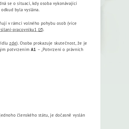
edná se o situaci, kdy osoba vykonávající
 odkud byla vyslána.
tňují v rámci volného pohybu osob (více
silani-pracovniku1
).
vidlu
zde
). Osoba prokazuje skutečnost, že je
veným potvrzením
A1
– „Potvrzení o právních
jednoho členského státu, je dočasně vyslán