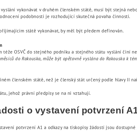
yslání vykonávat v druhém členském státě, musí být stejná neb
hodnocení podobnosti je rozhodující skutečná povaha činnosti.
přijímajícím státě vykonávat, by měl být předem definován.
ím
 téže OSVČ do stejného podniku a stejného státu vyslání činí n
4 měsíců do Rakouska, může být opětovně vyslána do Rakouska k té
ém členském státě, než je členský stát určený podle hlavy II nař
átu, jehož právní předpisy se na ni vztahují.
dosti o vystavení potvrzení A
stavení potvrzení A1 a odkazy na tiskopisy žádostí jsou dostupné