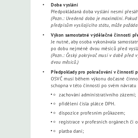
Doba vyslání
Předpokládaná doba vyslání nesmí přesá
(Pozn.: Uvedená doba je maximální. Pokud 
předpisům vysílajícího státu, může požádat
Výkon samostatné výdělečné činnosti př
Je nutné, aby osoba vykonávala samostatn
po dobu nejméně dvou měsíců před vyslán
(Pozn.: Český pokrývač musí v době před
dvou měsíců.)
Předpoklady pro pokračování v činnosti p
OSVČ musí během výkonu dočasné činnosti
schopna v této činnosti po svém návratu 
zachování administrativního zázemí;
přidělení čísla plátce DPH.
dispozice profesním průkazem;
registrace v profesních orgánech či
platba daní;