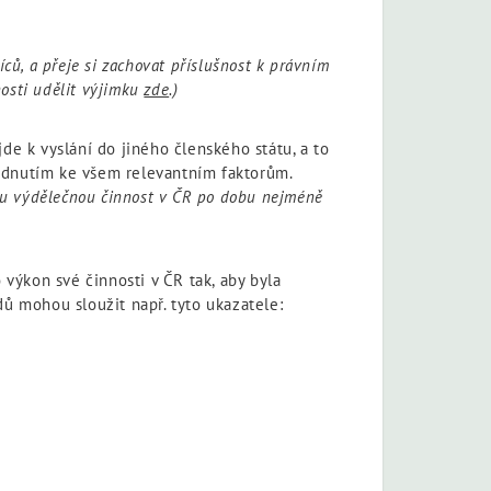
ců, a přeje si zachovat příslušnost k právním
nosti udělit výjimku
zde
.)
de k vyslání do jiného členského státu, a to
lédnutím ke všem relevantním faktorům.
ou výdělečnou činnost v ČR po dobu nejméně
výkon své činnosti v ČR tak, aby byla
dů mohou sloužit např. tyto ukazatele: