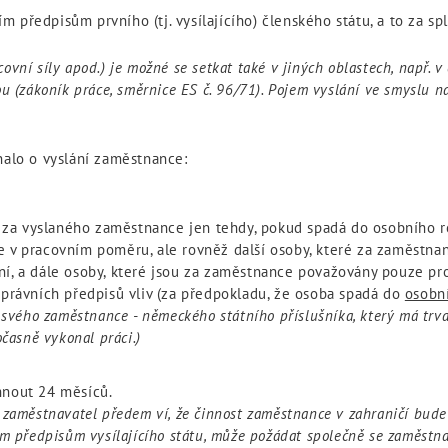
 předpisům prvního (tj. vysílajícího) členského státu, a to za 
ovní síly apod.) je možné se setkat také v jiných oblastech, např. 
u (zákoník práce, směrnice ES č. 96/71). Pojem vyslání ve smyslu n
nalo o vyslání zaměstnance:
a vyslaného zaměstnance jen tehdy, pokud spadá do osobního r
 v pracovním poměru, ale rovněž další osoby, které za zaměstnan
, a dále osoby, které jsou za zaměstnance považovány pouze pro 
 právních předpisů vliv (za předpokladu, že osoba spadá do
osobn
 svého zaměstnance - německého státního příslušníka, který má trv
časně vykonal práci.)
hnout 24 měsíců.
 zaměstnavatel předem ví, že činnost zaměstnance v zahraničí bude
m předpisům vysílajícího státu, může požádat společně se zaměstnan