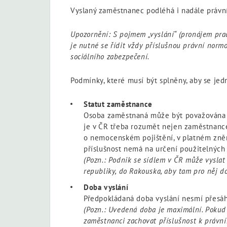
Vyslaný zaměstnanec podléhá i nadále právním
Upozornění:
S pojmem „vyslání“ (pronájem prac
je nutné se řídit vždy příslušnou právní normo
sociálního zabezpečení.
Podmínky, které musí být splněny, aby se jed
Statut zaměstnance
Osoba zaměstnaná může být považována z
je v ČR třeba rozumět nejen zaměstnance
o nemocenském pojištění, v platném znění
příslušnost nemá na určení použitelných
(Pozn.: Podnik se sídlem v ČR může vyslat
republiky, do Rakouska, aby tam pro něj do
Doba vyslání
Předpokládaná doba vyslání nesmí přesá
(Pozn.: Uvedená doba je maximální. Pokud
zaměstnanci zachovat příslušnost k právní