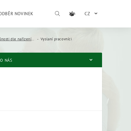
CZ
ODBĚR NOVINEK
ařízení 883/2004 a 987/2009
Vyslaní pracovníci
O NÁS