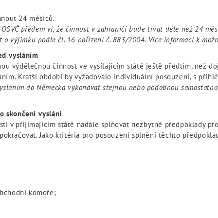
hnout 24 měsíců.
OSVČ předem ví, že činnost v zahraničí bude trvat déle než 24 měsí
 o výjimku podle čl. 16 nařízení č. 883/2004. Více informací k mož
ed vysláním
ou výdělečnou činnost ve vysílajícím státě ještě předtím, než doj
ím. Kratší období by vyžadovalo individuální posouzení, s přih
 vysláním do Německa vykonávat stejnou nebo podobnou samostatn
o skončení vyslání
 v přijímajícím státě nadále splňovat nezbytné předpoklady pro 
pokračovat. Jako kritéria pro posouzení splnění těchto předpokla
 obchodní komoře;