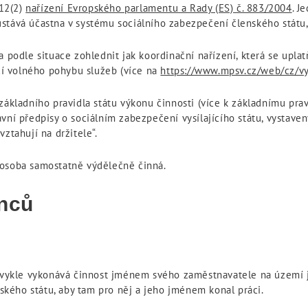
 12(2)
nařízení Evropského parlamentu a Rady (ES) č. 883/2004
. J
stává účastna v systému sociálního zabezpečení členského státu,
a podle situace zohlednit jak koordinační nařízení, která se upla
ící volného pohybu služeb (více na
https://www.mpsv.cz/web/cz/vy
základního pravidla státu výkonu činnosti (více k základnímu pra
ávní předpisy o sociálním zabezpečení vysílajícího státu, vysta
ztahují na držitele“.
 osoba samostatně výdělečně činná.
anců
obvykle vykonává činnost jménem svého zaměstnavatele na území 
kého státu, aby tam pro něj a jeho jménem konal práci.