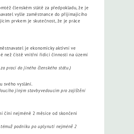
omtéž členském státě za předpokladu, že je
avatel vyšle zaměstnance do přijímajícího
ícím prvkem je skutečnost, že je práce
městnavatel je ekonomicky aktivní ve
é než čistě vnitřní řídící činnosti na území
za prací do jiného členského státu.)
u svého vyslání.
doucího jiným stavbyvedoucím pro zajištění
ní činí nejméně 2 měsíce od skončení
k témuž podniku po uplynutí nejméně 2