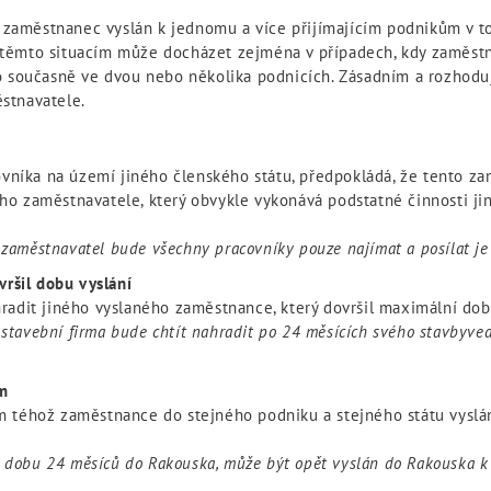
je zaměstnanec vyslán k jednomu a více přijímajícím podnikům v t
těmto situacím může docházet zejména v případech, kdy zaměstn
o současně ve dvou nebo několika podnicích. Zásadním a rozhoduj
stnavatele.
ovníka na území jiného členského státu, předpokládá, že tento za
ého zaměstnavatele, který obvykle vykonává podstatné činnosti jin
 zaměstnavatel bude všechny pracovníky pouze najímat a posílat je 
ršil dobu vyslání
adit jiného vyslaného zaměstnance, který dovršil maximální dob
 stavební firma bude chtít nahradit po 24 měsících svého stavbyve
ím
 téhož zaměstnance do stejného podniku a stejného státu vyslá
a dobu 24 měsíců do Rakouska, může být opět vyslán do Rakouska 