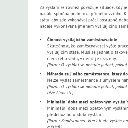
Za vyslání se rovněž považuje situace, kdy 
nadále splněna podmínka přímého vztahu. K 
státu, aby zde vykonával práci postupně neb
nadále vykonávána jménem vysílajícího zamě
Činnost vysílajícího zaměstnavatele
Skutečnost, že zaměstnavatel vyšle prac
vysílajícím státě. Musí se jednat o takov
členského státu, v němž je usazený.
(Pozn.: O vyslání se nebude jednat, pokud
Náhrada za jiného zaměstnance, který dov
Nelze vyslat zaměstnance s úmyslem nahr
(Pozn.: O vyslání se nebude jednat, pokud
téže činnosti.)
Minimální doba mezi opětovným vyslán
Minimální doba mezi opětovným vysláním
předchozího období vyslání.
(Pozn.: Zaměstnanec, který bude vyslán n
měsíců.)