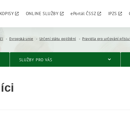
KOPISY
ONLINE SLUŽBY
ePortál ČSSZ
IPZS
čí
Evropská unie
Určení státu pojištění
Pravidla pro určování příslušnosti dle n
SLUŽBY PRO VÁS
íci