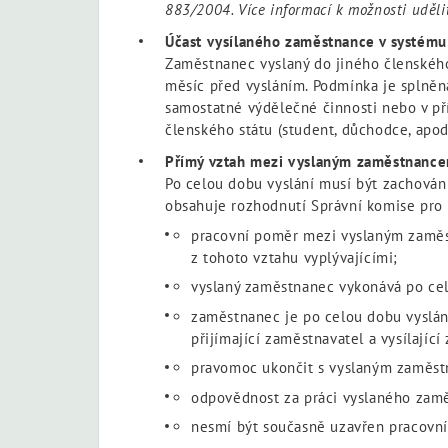
883/2004. Více informací k možnosti uděl
Účast vysílaného zaměstnance v systému v
Zaměstnanec vyslaný do jiného členského
měsíc před vysláním. Podmínka je splněna
samostatné výdělečné činnosti nebo v pří
členského státu (student, důchodce, apod.
Přímý vztah mezi vyslaným zaměstnance
Po celou dobu vyslání musí být zachová
obsahuje rozhodnutí Správní komise pro 
pracovní poměr mezi vyslaným zaměst
z tohoto vztahu vyplývajícími;
vyslaný zaměstnanec vykonává po celo
zaměstnanec je po celou dobu vyslán
přijímající zaměstnavatel a vysílajíc
pravomoc ukončit s vyslaným zaměst
odpovědnost za práci vyslaného zamě
nesmí být současně uzavřen pracovní