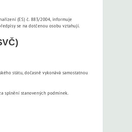
nařízení (ES) č. 883/2004, informuje
í předpisy se na dotčenou osobu vztahují.
SVČ)
nského státu, dočasně vykonává samostatnou
 za splnění stanovených podmínek.