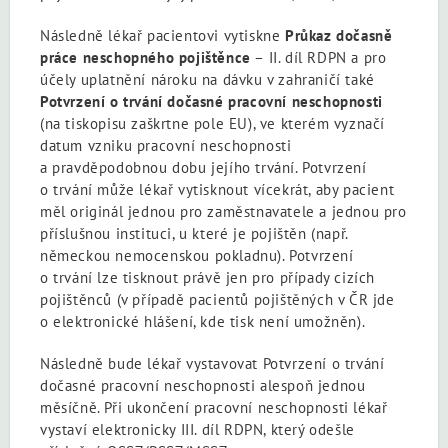
Následně lékař pacientovi vytiskne
Průkaz dočasně
práce neschopného pojištěnce
– II. díl RDPN a pro
účely uplatnění nároku na dávku v zahraničí také
Potvrzení o trvání dočasné pracovní neschopnosti
(na tiskopisu zaškrtne pole EU), ve kterém vyznačí
datum vzniku pracovní neschopnosti
a pravděpodobnou dobu jejího trvání. Potvrzení
o trvání může lékař vytisknout vícekrát, aby pacient
měl originál jednou pro zaměstnavatele a jednou pro
příslušnou instituci, u které je pojištěn (např.
německou nemocenskou pokladnu). Potvrzení
o trvání lze tisknout právě jen pro případy cizích
pojištěnců (v případě pacientů pojištěných v ČR jde
o elektronické hlášení, kde tisk není umožněn).
Následně bude lékař vystavovat Potvrzení o trvání
dočasné pracovní neschopnosti alespoň jednou
měsíčně. Při ukončení pracovní neschopnosti lékař
vystaví elektronicky III. díl RDPN, který odešle