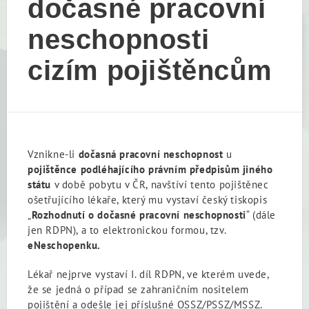
dočasné pracovní
neschopnosti
cizím pojištěncům
Vznikne-li
dočasná pracovní neschopnost
u
pojištěnce podléhajícího právním předpisům jiného
státu
v době pobytu v ČR, navštíví tento pojištěnec
ošetřujícího lékaře, který mu vystaví český tiskopis
„
Rozhodnutí o dočasné pracovní neschopnosti
“ (dále
jen RDPN), a to elektronickou formou, tzv.
eNeschopenku.
Lékař nejprve vystaví I. díl RDPN, ve kterém uvede,
že se jedná o případ se zahraničním nositelem
pojištění a odešle jej příslušné OSSZ/PSSZ/MSSZ.