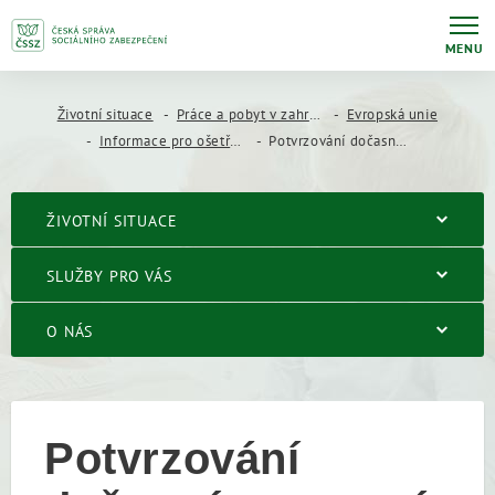
MENU
Životní situace
Práce a pobyt v zahraničí
Evropská unie
Informace pro ošetřující lékaře
Potvrzování dočasné pracovní neschopnosti cizím pojištěncům
ŽIVOTNÍ SITUACE
SLUŽBY PRO VÁS
O NÁS
Potvrzování