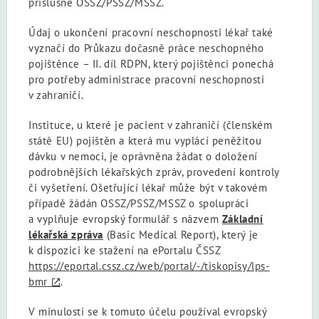
příslušné OSSZ/PSSZ/MSSZ.
Údaj o ukončení pracovní neschopnosti lékař také
vyznačí do Průkazu dočasně práce neschopného
pojištěnce – II. díl RDPN, který pojištěnci ponechá
pro potřeby administrace pracovní neschopnosti
v zahraničí.
Instituce, u které je pacient v zahraničí (členském
státě EU) pojištěn a která mu vyplácí peněžitou
dávku v nemoci, je oprávněna žádat o doložení
podrobnějších lékařských zpráv, provedení kontroly
či vyšetření. Ošetřující lékař může být v takovém
případě žádán OSSZ/PSSZ/MSSZ o spolupráci
a vyplňuje evropský formulář s názvem
Základní
lékařská zpráva
(Basic Medical Report), který je
k dispozici ke stažení na ePortalu ČSSZ
https://eportal.cssz.cz/web/portal/-/tiskopisy/lps-
bmr
.
V minulosti se k tomuto účelu používal evropský