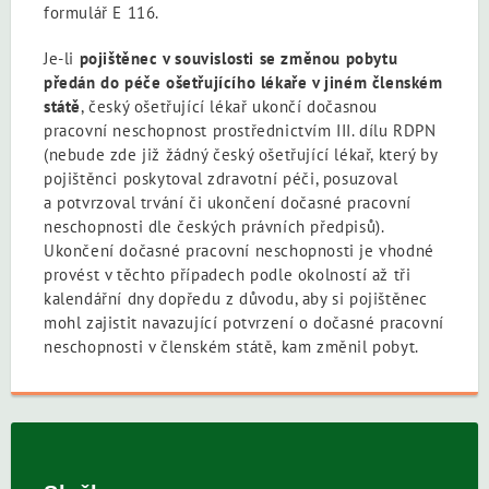
formulář E 116.
Je-li
pojištěnec v souvislosti se změnou pobytu
předán do péče ošetřujícího lékaře v jiném členském
státě
, český ošetřující lékař ukončí dočasnou
pracovní neschopnost prostřednictvím III. dílu RDPN
(nebude zde již žádný český ošetřující lékař, který by
pojištěnci poskytoval zdravotní péči, posuzoval
a potvrzoval trvání či ukončení dočasné pracovní
neschopnosti dle českých právních předpisů).
Ukončení dočasné pracovní neschopnosti je vhodné
provést v těchto případech podle okolností až tři
kalendářní dny dopředu z důvodu, aby si pojištěnec
mohl zajistit navazující potvrzení o dočasné pracovní
neschopnosti v členském státě, kam změnil pobyt.