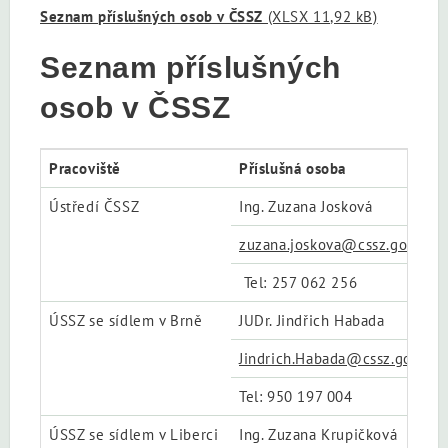
Seznam příslušných osob v ČSSZ
(XLSX 11,92 kB)
Seznam příslušných
osob v ČSSZ
Pracoviště
Příslušná osoba
Ústředí ČSSZ
Ing. Zuzana Josková
zuzana.joskova@cssz.gov.cz
Tel: 257 062 256
ÚSSZ se sídlem v Brně
JUDr. Jindřich Habada
Jindrich.Habada@cssz.gov.cz
Tel: 950 197 004
ÚSSZ se sídlem v Liberci
Ing. Zuzana Krupičková