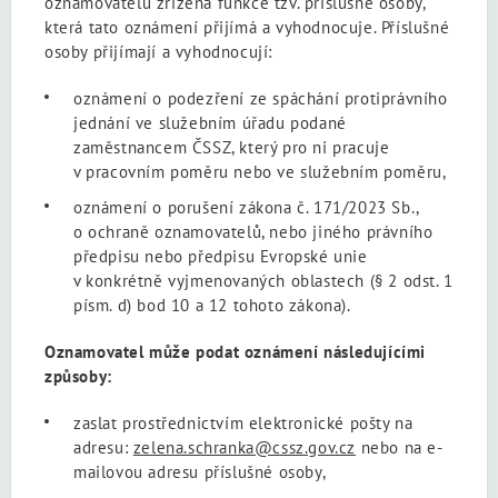
oznamovatelů zřízena funkce tzv. příslušné osoby,
která tato oznámení přijímá a vyhodnocuje. Příslušné
osoby přijímají a vyhodnocují:
oznámení o podezření ze spáchání protiprávního
jednání ve služebním úřadu podané
zaměstnancem ČSSZ, který pro ni pracuje
v pracovním poměru nebo ve služebním poměru,
oznámení o porušení zákona č. 171/2023 Sb.,
o ochraně oznamovatelů, nebo jiného právního
předpisu nebo předpisu Evropské unie
v konkrétně vyjmenovaných oblastech (§ 2 odst. 1
písm. d) bod 10 a 12 tohoto zákona).
Oznamovatel může podat oznámení následujícími
způsoby:
zaslat prostřednictvím elektronické pošty na
adresu:
zelena.schranka@cssz.gov.cz
nebo na e-
mailovou adresu příslušné osoby,