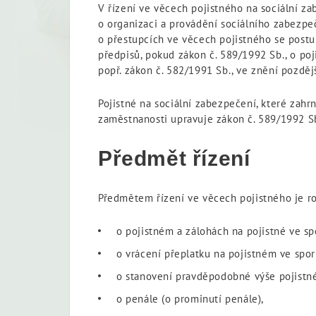
V řízení ve věcech pojistného na sociální za
o organizaci a provádění sociálního zabezpeč
o přestupcích ve věcech pojistného se postup
předpisů, pokud zákon č. 589/1992 Sb., o poj
popř. zákon č. 582/1991 Sb., ve znění pozděj
Pojistné na sociální zabezpečení, které zahr
zaměstnanosti upravuje zákon č. 589/1992 Sb
Předmět řízení
Předmětem řízení ve věcech pojistného je r
o pojistném a zálohách na pojistné ve s
o vrácení přeplatku na pojistném ve spo
o stanovení pravděpodobné výše pojistné
o penále (o prominutí penále),