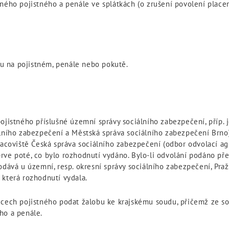
ného pojistného a penále ve splátkách (o zrušení povolení place
hu na pojistném, penále nebo pokutě.
ojistného příslušné územní správy sociálního zabezpečení, příp. j
álního zabezpečení a Městská správa sociálního zabezpečení Brno
racoviště Česká správa sociálního zabezpečení (odbor odvolací ag
rve poté, co bylo rozhodnutí vydáno. Bylo-li odvolání podáno pře
odává u územní, resp. okresní správy sociálního zabezpečení, Pr
 která rozhodnutí vydala.
věcech pojistného podat žalobu ke krajskému soudu, přičemž ze 
ho a penále.