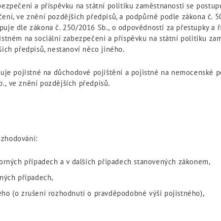
bezpečení a příspěvku na státní politiku zaměstnanosti se postup
ení, ve znění pozdějších předpisů, a podpůrně podle zákona č. 50
uje dle zákona č. 250/2016 Sb., o odpovědnosti za přestupky a ří
istném na sociální zabezpečení a příspěvku na státní politiku za
ších předpisů, nestanoví něco jiného.
nuje pojistné na důchodové pojištění a pojistné na nemocenské poj
., ve znění pozdějších předpisů.
ozhodování:
porných případech a v dalších případech stanovených zákonem,
rných případech,
ho (o zrušení rozhodnutí o pravděpodobné výši pojistného),