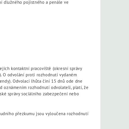
ní dlužného pojistného a penále ve
ejich kontaktní pracoviště (okresní správy
). O odvolání proti rozhodnutí vydaném
endy). Odvolací lhůta činí 15 dnů ode dne
d oznámením rozhodnutí odvolateli, platí, že
ažské správy sociálního zabezpečení nebo
soudního přezkumu jsou vyloučena rozhodnutí