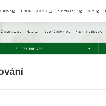
KOPISY
ONLINE SLUŽBY
ePortál ČSSZ
IPZS
Životní situace
Mateřství
Obecné informace
Řízení a rozhodování
SLUŽBY PRO VÁS
ování