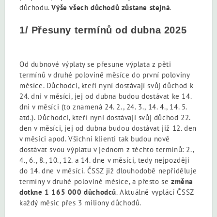
důchodu.
Výše všech důchodů zůstane stejná
.
1/ Přesuny termínů od dubna 2025
Od dubnové výplaty se přesune výplata z pěti
termínů v druhé polovině měsíce do první poloviny
měsíce. Důchodci, kteří nyní dostávají svůj důchod k
24. dni v měsíci, jej od dubna budou dostávat ke 14.
dni v měsíci (to znamená 24. 2., 24. 3., 14. 4., 14. 5.
atd.). Důchodci, kteří nyní dostávají svůj důchod 22.
den v měsíci, jej od dubna budou dostávat již 12. den
v měsíci apod. Všichni klienti tak budou nově
dostávat svou výplatu v jednom z těchto termínů: 2.,
4., 6., 8., 10., 12. a 14. dne v měsíci, tedy nejpozději
do 14. dne v měsíci. ČSSZ již dlouhodobě nepřiděluje
termíny v druhé polovině měsíce, a přesto se
změna
dotkne 1 165 000 důchodců
. Aktuálně vyplácí ČSSZ
každý měsíc přes 3 miliony důchodů.