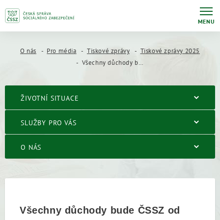
MENU
O nás
Pro média
Tiskové zprávy
Tiskové zprávy 2025
Všechny důchody bude ČSSZ od dubna vyplácet v první polovině měsíce
ŽIVOTNÍ SITUACE
SLUŽBY PRO VÁS
O NÁS
Všechny důchody bude ČSSZ od