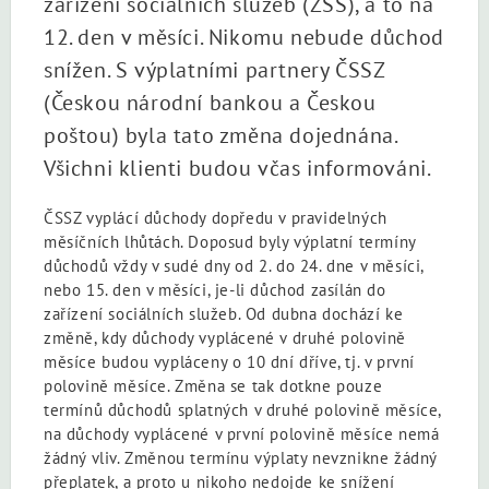
zařízení sociálních služeb (ZSS), a to na
12. den v měsíci. Nikomu nebude důchod
snížen. S výplatními partnery ČSSZ
(Českou národní bankou a Českou
poštou) byla tato změna dojednána.
Všichni klienti budou včas informováni.
ČSSZ vyplácí důchody dopředu v pravidelných
měsíčních lhůtách. Doposud byly výplatní termíny
důchodů vždy v sudé dny od 2. do 24. dne v měsíci,
nebo 15. den v měsíci, je-li důchod zasílán do
zařízení sociálních služeb. Od dubna dochází ke
změně, kdy důchody vyplácené v druhé polovině
měsíce budou vypláceny o 10 dní dříve, tj. v první
polovině měsíce. Změna se tak dotkne pouze
termínů důchodů splatných v druhé polovině měsíce,
na důchody vyplácené v první polovině měsíce nemá
žádný vliv. Změnou termínu výplaty nevznikne žádný
přeplatek, a proto u nikoho nedojde ke snížení