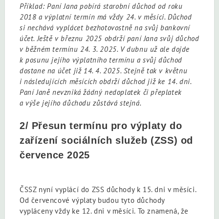
Příklad: Paní Jana pobírá starobní důchod od roku
2018 a výplatní termín má vždy 24. v měsíci. Důchod
si nechává vyplácet bezhotovostně na svůj bankovní
účet. Ještě v březnu 2025 obdrží paní Jana svůj důchod
v běžném termínu 24. 3. 2025. V dubnu už ale dojde
k posunu jejího výplatního termínu a svůj důchod
dostane na účet již 14. 4. 2025. Stejně tak v květnu
i následujících měsících obdrží důchod již ke 14. dni.
Paní Janě nevzniká žádný nedoplatek či přeplatek
a výše jejího důchodu zůstává stejná.
2/ Přesun termínu pro výplaty do
zařízení sociálních služeb (ZSS) od
července 2025
ČSSZ nyní vyplácí do ZSS důchody k 15. dni v měsíci.
Od červencové výplaty budou tyto důchody
vypláceny vždy ke 12. dni v měsíci. To znamená, že