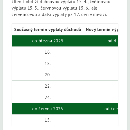
klienti obdrží dubnovou výplatu 15. 4., květnovou
výplatu 15. 5., červnovou výplatu 15. 6., ale
červencovou a další výplaty již 12. den v měsíci.
Současný termín výplaty důchodů
Nový termín výplaty 
do března 2025
od dubna 
16.
6.
18.
8.
20.
10.
22.
12.
24.
14.
do června 2025
od července
15.
12.