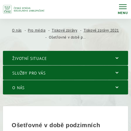
MENU
O nás
Pro média
Tiskové zprávy
Tiskové zprávy 2021
Ošetřovné v době podzimních prázdnin, ředitelského volna nebo v souvislosti s karanténou
ŽIVOTNÍ SITUACE
SLUŽBY PRO VÁS
O NÁS
Ošetřovné v době podzimních