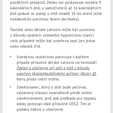
pozdějších předpisů. Dávku lze poskytovat nejdéle 9
kalendářních dnů, u samoživitelů až 16 kalendářních
dnů (pokud se starají o dítě mladší 16 let, které ještě
nedokončilo povinnou školní docházku).
Školské nebo dětské zařízení může být uzavřeno
z důvodu opatření vydaného hygienickou stanicí
celé, případně může být uzavřena např. jen jedna
nebo několik tříd.
Uvedenou skutečnost potvrzuje v každém
případě příslušné dětské zařízení na formuláři
Žádost o ošetřovné při péči o dítě z důvodu
uzavření školského/dětského zařízení (školy)
,
který předá rodiči dítěte.
Zaměstnanec, který o dítě bude pečovat,
vystavený tiskopis neprodleně předá svému
zaměstnavateli, jenž pak podklady pro výplatu
dávky postoupí dále příslušné OSSZ. Tím je
podána žádost o ošetřovné.