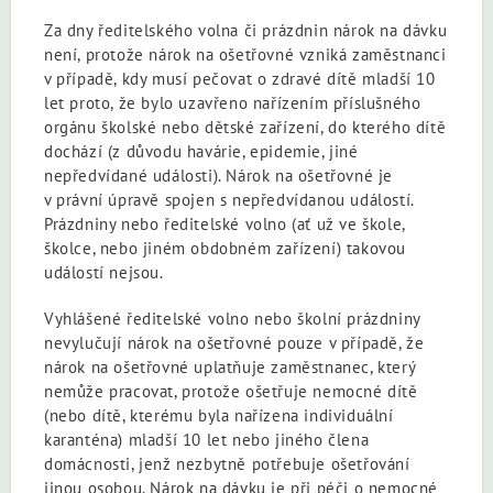
Za dny ředitelského volna či prázdnin nárok na dávku
není, protože nárok na ošetřovné vzniká zaměstnanci
v případě, kdy musí pečovat o zdravé dítě mladší 10
let proto, že bylo uzavřeno nařízením příslušného
orgánu školské nebo dětské zařízení, do kterého dítě
dochází (z důvodu havárie, epidemie, jiné
nepředvídané události). Nárok na ošetřovné je
v právní úpravě spojen s nepředvídanou událostí.
Prázdniny nebo ředitelské volno (ať už ve škole,
školce, nebo jiném obdobném zařízení) takovou
událostí nejsou.
Vyhlášené ředitelské volno nebo školní prázdniny
nevylučují nárok na ošetřovné pouze v případě, že
nárok na ošetřovné uplatňuje zaměstnanec, který
nemůže pracovat, protože ošetřuje nemocné dítě
(nebo dítě, kterému byla nařízena individuální
karanténa) mladší 10 let nebo jiného člena
domácnosti, jenž nezbytně potřebuje ošetřování
jinou osobou. Nárok na dávku je při péči o nemocné