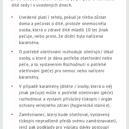
dítě tedy i v uvedených dnech.
Uvedené platí i tehdy, pokud je třeba zůstat
doma a pečovat o dítě, protože onemocněla
osoba, která o zdravé dítě mladší 10 let jinak
pečuje, nebo proto, že dítěti byla nařízena
karanténa.
O potřebě ošetřování rozhoduje ošetřující lékař
osoby, u které je dána potřeba ošetřování nebo
péče, a to vystavením Rozhodnutí o potřebě
ošetřování (péče) pro nemoc nebo nařízení
karantény.
V případě karantény (dítěte / osoby, která o něj
jinak pečuje) může o potřebě ošetřování (péče)
rozhodnout a vystavit příslušný tiskopis i orgán
ochrany veřejného zdraví (hygienická stanice).
Zaměstnanec, který bude ošetřovat, vystavený
tiskopis neprodleně předá svému zaměstnavateli,
jenž pak podklady pro výplatu dávky postoupí