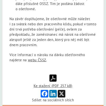
dále příslušné OSSZ. Tím je podána žádost
o ošetřovné.
Na závěr doplňujeme, že ošetřovné může náležet
i za svátek nebo den pracovního klidu, pokud v tomto
dni trvá potřeba ošetřování (péče), ovšem za
předpokladu, že zaměstnanec má nárok na ošetřovné
alespoň ještě za jeden den, který pro něj měl být
dnem pracovním.
Více informací o nároku na dávku ošetřovného
najdete na
webu ČSSZ
.
Ke stažení (PDF 257 kB)
Facebook
LinkedIn
X
Sdílet na sociálních sítích