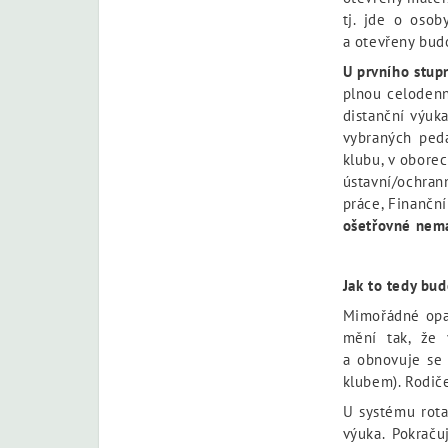
tj. jde o osob
a otevřeny budo
U prvního stup
plnou celodenní
distanční výuk
vybraných peda
klubu, v oborec
ústavní/ochran
práce, Finanční
ošetřovné nema
Jak to tedy bu
Mimořádné opat
mění tak, že 
a obnovuje se 
klubem). Rodiče
U systému rota
výuka. Pokraču