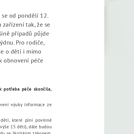
 se od pondělí 12.
zařízení tak, že se
tšině případů půjde
ýdnu. Pro rodiče,
če o děti i mimo
 k obnovení péče
k potřeba péče skončila,
vení výuky informace ze
 děti, které plní povinné
ýše 15 dětí), dále budou
ladu se školským zákonem,