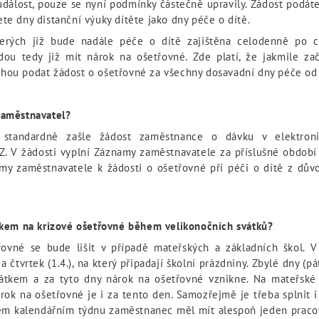
 událost, pouze se nyní podmínky částečně upravily. Žádost podát
te dny distanční výuky dítěte jako dny péče o dítě.
terých již bude nadále péče o dítě zajištěna celodenně po c
dou tedy již mít nárok na ošetřovné. Zde platí, že jakmile z
hou podat žádost o ošetřovné za všechny dosavadní dny péče od
zaměstnavatel?
l standardně zašle žádost zaměstnance o dávku v elektro
Z. V žádosti vyplní Záznamy zaměstnavatele za příslušné období
amy zaměstnavatele k žádosti o ošetřovné při péči o dítě z dů
rokem na krizové ošetřovné během velikonočních svátků?
ovné se bude lišit v případě mateřských a základních škol. V
 čtvrtek (1.4.), na který připadají školní prázdniny. Zbylé dny (pát
átkem a za tyto dny nárok na ošetřovné vznikne. Na mateřské š
árok na ošetřovné je i za tento den. Samozřejmě je třeba splnit 
ném kalendářním týdnu zaměstnanec měl mít alespoň jeden pracov