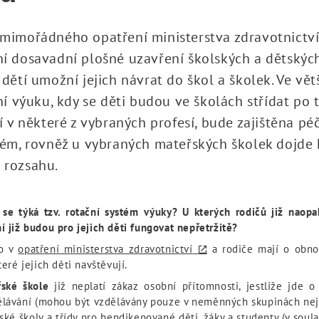
mimořádného opatření ministerstva zdravotnictví
í dosavadní plošné uzavření školských a dětských 
 dětí umožní jejich návrat do škol a školek. Ve vě
ní výuku, kdy se děti budou ve školách střídat po t
jí v některé z vybraných profesí, bude zajištěna pé
tém, rovněž u vybraných mateřských školek dojde
 rozsahu.
 se týká tzv. rotační systém výuky? U kterých rodičů již naopa
í již budou pro jejich děti fungovat nepřetržitě?
no v
opatření ministerstva zdravotnictví
a rodiče mají o obno
teré jejich děti navštěvují.
řské škole
již neplatí zákaz osobní přítomnosti, jestliže jde o
ělávání (mohou být vzdělávány pouze v neměnných skupinách nejv
ské školy a třídy pro hendikepované děti, žáky a studenty (v sou