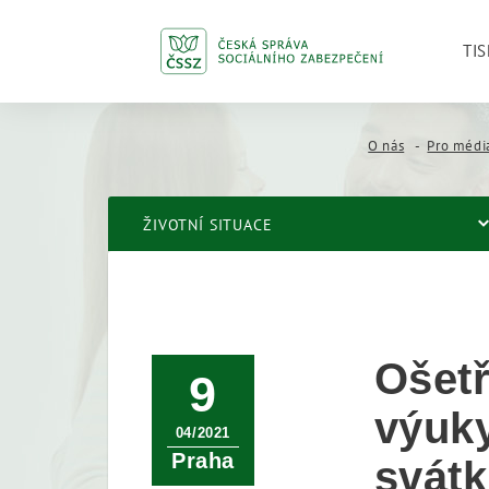
TIS
O nás
Pro médi
ŽIVOTNÍ SITUACE
Ošetř
9
výuky
04/2021
Praha
svát