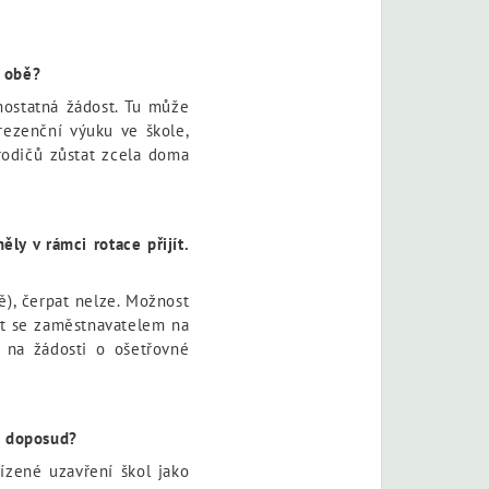
a obě?
mostatná žádost. Tu může
rezenční výuku ve škole,
rodičů zůstat zcela doma
ly v rámci rotace přijít.
ě), čerpat nelze. Možnost
ut se zaměstnavatelem na
 na žádosti o ošetřovné
a doposud?
řízené uzavření škol jako