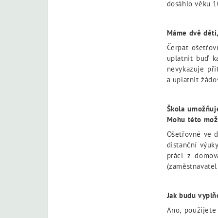
dosáhlo věku 10
Máme dvě děti,
Čerpat ošetřov
uplatnit buď k
nevykazuje při
a uplatnit žádo
Škola umožňuje
Mohu této možn
Ošetřovné ve d
distanční výuk
práci z domov
(zaměstnavatel
Jak budu vyplň
Ano, použijete