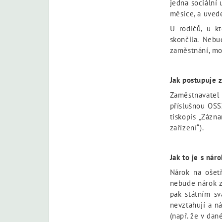
jedna sociální
měsíce, a uvede
U rodičů, u k
skončila. Nebu
zaměstnání, mo
Jak postupuje 
Zaměstnavate
příslušnou OSS
tiskopis „Zázn
zařízení“).
Jak to je s ná
Nárok na ošetř
nebude nárok za
pak státním sv
nevztahují a n
(např. že v da