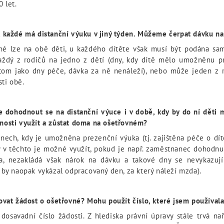
 let.
 každé má distanční výuku v jiný týden. Můžeme čerpat dávku n
né lze na obě děti, u každého dítěte však musí být podána sa
aždý z rodičů na jedno z dětí (dny, kdy dítě mělo umožněnu p
tom jako dny péče, dávka za ně nenáleží), nebo může jeden z 
sti obě.
 dohodnout se na distanční výuce i v době, kdy by do ní děti mě
osti využít a zůstat doma na ošetřovném?
nech, kdy je umožněna prezenční výuka (tj. zajištěna péče o dít
y v těchto je možné využít, pokud je např. zaměstnanec dohodn
a, nezakládá však nárok na dávku a takové dny se nevykazují
 by naopak vykázal odpracovaný den, za který náleží mzda).
ovat žádost o ošetřovné? Mohu použít číslo, které jsem používal
 dosavadní číslo žádosti. Z hlediska právní úpravy stále trvá na