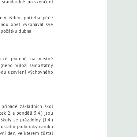
e standardně, po skončení
elý týden, potřeba péče
ačnou opět vykonávat své
 počátku dubna.
nické podobě na místně
 (nebo přiloží samostatný
vodu uzavření výchovného
 případě základních škol
ek 2. a pondělí 5.4.) jsou
koly se prázdniny (1.4.)
i ostatní podmínky nároku
ní den, ve kterém zůstal