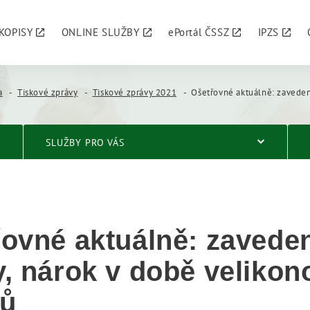
KOPISY
ONLINE SLUŽBY
ePortál ČSSZ
IPZS
a
Tiskové zprávy
Tiskové zprávy 2021
Ošetřovné aktuálně: zavedení rotační výuky, nárok
SLUŽBY PRO VÁS
ovné aktuálně: zaveden
, nárok v době velikon
ků