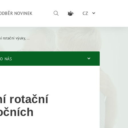
CZ
ODBĚR NOVINEK
 v době velikonočních svátků
O NÁS
í rotační
očních