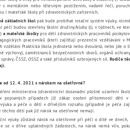
y s mentálním nebo tělesným postižením, vadami řeči, poruch
u i mateřské školy při zdravotnických zařízeních.
ně základních škol
pak bude probíhat rotační systém výuky, nicmé
 péči budou otevřeny školní družiny/kluby (tj. v týdnech, ve kte
a)
a mateřské školky
pro děti zdravotnických pracovníků poskytov
gogických pracovníků (kteří zajišťují prezenční vzdělávání v M
h vzdělání Praktická škola jednoletá nebo dvouletá, nebo jde o š
né výchovy), zaměstnanců bezpečnostních sborů, orgánů ochrany
 správy, ČSSZ, OSSZ a také příslušníků ozbrojených sil.
Rodiče těc
jí.
de od 12. 4. 2021 s nárokem na ošetřovné?
ření ministerstva zdravotnictví dosavadní plošné uzavření škol
v popsaných případech již zákaz osobní přítomnosti dětí v
výuka a péče o děti v dřívějším rozsahu (případně je péče zaji
 těchto dětí pak již nárok na ošetřovné nemají.
ční výuky zůstává nárok na ošetřovné při péči o dítě ve dnech, 
je se v dříve uplatněných žádostech, na nárok nemá vliv, pok