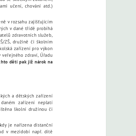
ami učení, chování atd.)
ně v rozsahu zajišťujícím
rých v dané třídě probíhá
atelů zdravotních služeb,
Š/ZŠ, družině či školním
kolská zařízení pro výkon
 veřejného zdraví, Úřadu
hto dětí pak již nárok na
ských a dětských zařízení
 daném zařízení neplatí
štěna školní družinou či
kdy je nařízena distanční
ud v mezidobí např. dítě