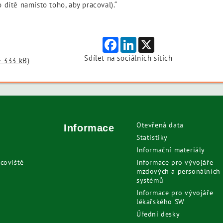
dítě namísto toho, aby pracoval).“
Facebook
LinkedIn
X
Sdílet na sociálních sítích
F 333 kB)
Otevřená data
Informace
Statistiky
Informační materiály
coviště
Informace pro vývojáře
mzdových a personálních
systémů
Informace pro vývojáře
lékařského SW
Úřední desky