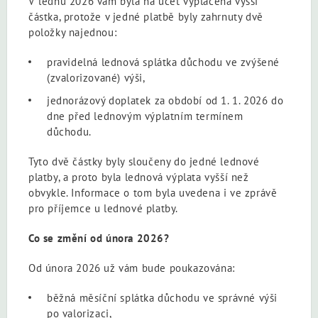
V lednu 2026 vám byla na účet vyplacena vyšší
částka, protože v jedné platbě byly zahrnuty dvě
položky najednou:
pravidelná lednová splátka důchodu ve zvýšené
(zvalorizované) výši,
jednorázový doplatek za období od 1. 1. 2026 do
dne před lednovým výplatním termínem
důchodu.
Tyto dvě částky byly sloučeny do jedné lednové
platby, a proto byla lednová výplata vyšší než
obvykle. Informace o tom byla uvedena i ve zprávě
pro příjemce u lednové platby.
Co se změní od února 2026?
Od února 2026 už vám bude poukazována:
běžná měsíční splátka důchodu ve správné výši
po valorizaci,