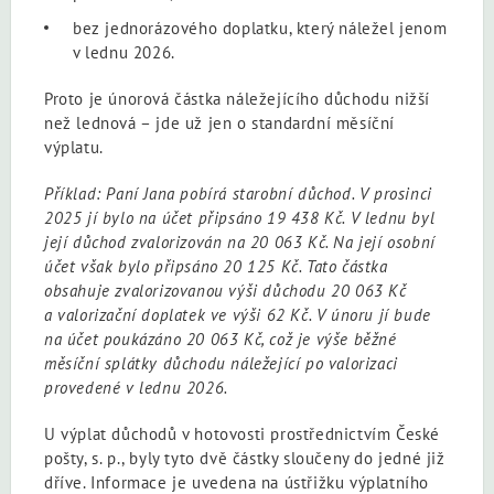
bez jednorázového doplatku, který náležel jenom
v lednu 2026.
Proto je únorová částka náležejícího důchodu nižší
než lednová – jde už jen o standardní měsíční
výplatu.
Příklad: Paní Jana pobírá starobní důchod. V prosinci
2025 jí bylo na účet připsáno 19 438 Kč. V lednu byl
její důchod zvalorizován na 20 063 Kč. Na její osobní
účet však bylo připsáno 20 125 Kč. Tato částka
obsahuje zvalorizovanou výši důchodu 20 063 Kč
a valorizační doplatek ve výši 62 Kč. V únoru jí bude
na účet poukázáno 20 063 Kč, což je výše běžné
měsíční splátky důchodu náležející po valorizaci
provedené v lednu 2026.
U výplat důchodů v hotovosti prostřednictvím České
pošty, s. p., byly tyto dvě částky sloučeny do jedné již
dříve. Informace je uvedena na ústřižku výplatního